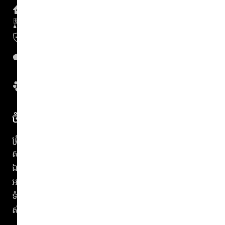
ពង្រឹងសេវាមណ្ឌលសុខភាព មន្ទីរពេទ្យរដ្ឋ និងគ្លីនិកឯកជន
ផ្សព្វផ្សាយតាមប្រព័ន្ធទំនាក់ទំនង និងបណ្តាញសង្គម
លើកកម្ពស់សុខភាពយុវវ័យ
លើកកម្ពស់សុខភាពស្រ្តីធ្វើការនៅសេវាកម្សាន្ដ និងអ្នក
ស្រលាញ់ភេទដូចគ្នា
លើកកម្ពស់ការគាំទ្រសិទ្ធិក្នុងការទទួលបានព័ត៍មាន និងសេវា
សុខភាព
ចំណងជើងសំខាន់ៗ
ព្រឹត្តិការណ៍ថ្មីៗ
សាខារបស់RHAC
ឯកសារអប់រំ
អាជីព និងឱកាស
ទំនាក់ទំនង
សំណួរគេសួរញឹកញាប់