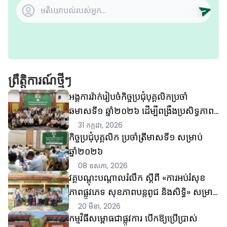
ព្រឹត្តិការណ៍ថ្មីៗ
អង្គការរ៉ាក់រៀបចំកិច្ចប្រជុំបុគ្គលិកប្រចាំ
ឆមាសទី១ ឆ្នាំ២០២៦ ដើម្បីពង្រឹងប្រសិទ្ធភាព
ការងារ គុណភាពកម្មវិធី និងការគ្រប់
31 កក្កដា, 2026
កិច្ចប្រជុំបុគ្គលិក ប្រចាំត្រីមាសទី១ សម្រាប់
គ្រងហានិភ័យ
ឆ្នាំ២០២៦
08 ឧសភា, 2026
វគ្គបណ្តុះបណ្តាលរំលឹក ស្តីពី «ការអប់រំសុខ
ភាពផ្លូវភេទ សុខភាពបន្តពូជ និងសិទ្ធិ» សម្រាប់
អ្នកអប់រំ និងអ្នកផ្តល់សេវា
20 មីនា, 2026
កម្មវិធីសម្ពោធជាផ្លូវការ បើកឱ្យប្រើប្រាស់