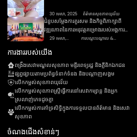
មានចំងល់ផ្នែកសុខភាព ឬសេវាគ្លីនិក សូមទាក់ទងមកលេខ
ទូរស័ព្ទដូចខាងក្រោម៖
30 មេសា, 2025
ព័ត៌មានសុខភាពយុវវ័យ
ជំនួបសម្តែងការគួរសម និងកិច្ចពិភាក្សាពី
វឌ្ឍនភាពនៃការអនុវត្តគម្រោងរបស់អង្គការ
រ៉ាក់ ជាមួយឯកឧត្តមអភិបាល នៃគណ
29 មេសា,
ការបណ្តុះបណ្តាល &
2025
ព្រឹត្តិការណ៍
អភិបាលខេត្តស្ទឹងត្រែង
ការងារ​របស់​យើង
ពង្រឹងសេវាមណ្ឌលសុខភាព មន្ទីរពេទ្យរដ្ឋ និងគ្លីនិកឯកជន
ផ្សព្វផ្សាយតាមប្រព័ន្ធទំនាក់ទំនង និងបណ្តាញសង្គម
លើកកម្ពស់សុខភាពយុវវ័យ
លើកកម្ពស់សុខភាពស្រ្តីធ្វើការនៅសេវាកម្សាន្ដ និងអ្នក
ស្រលាញ់ភេទដូចគ្នា
លើកកម្ពស់ការគាំទ្រសិទ្ធិក្នុងការទទួលបានព័ត៍មាន និងសេវា
សុខភាព
ចំណងជើងសំខាន់ៗ