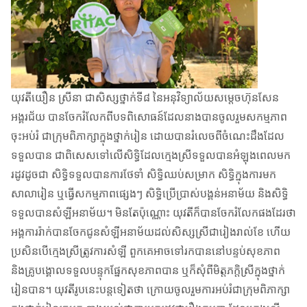
យុវតីយឿន ស្រីនា ជាសិស្សថ្នាក់ទី៨ នៃអនុវិទ្យាល័យសម្តេចហ៊ុនសែន
អង្គរជ័យ បានចែករំលែកពីបទពិសោធន៍ដែលនាងបានចូលរួមសកម្មភាព
ចុះអប់រំ ជាក្រុមពិភាក្សាក្នុងថ្នាក់រៀន ដោយបានរំលេចពីចំណេះដឹងដែល
ទទួលបាន ជាពិសេសទៅលើសិទ្ធិដែលក្មេងស្រីទទួលបានអំឡុងពេលមក
រដូវដូចជា សិទ្ធិទទួលបានការថែទាំ សិទ្ធិឈប់សម្រាក សិទ្ធិក្នុងការមក
សាលារៀន ឬធ្វើសកម្មភាពផ្សេងៗ សិទ្ធិប្រើប្រាស់បង្គន់អនាម័យ និងសិទ្ធិ
ទទួលបានសំឡីអនាម័យ។ មិនតែប៉ុណ្ណោះ យុវតីក៏បានចែករំលែកផងដែរថា
អង្គការរ៉ាក់បានចែកជូនសំឡីអនាម័យដល់សិស្សស្រីជារៀងរាល់ខែ ហើយ
ប្រសិនបើក្មេងស្រីត្រូវការសំឡី ពួកគេអាចទៅរកបាននៅបន្ទប់សុខភាព
និងគ្រូបង្គោលទទួលបន្ទុកផ្នែកសុខភាពបាន ឬក៏សុំពីមិត្តភក្តិស្រីក្នុងថ្នាក់
រៀនបាន។​ យុវតីរូបនេះបន្តទៀតថា ក្រោយចូលរួមការអប់រំជាក្រុមពិភាក្សា