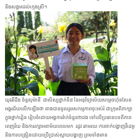
និងសង្គមដល់ក្មេងស្រី។
យុវតីជីង ច័ន្ទសុម៉ានី ជាសិស្សថ្នាក់ទី៨ នៃអនុវិទ្យាល័យសម្តេចហ៊ុនសែន
អង្គរជ័យលើកឡើងថា នាងបានចូលរួមសកម្មភាពចុះអប់រំ ជាក្រុមពិភាក្សា
ក្នុងថ្នាក់រៀន រៀបចំដោយអង្គការរ៉ាក់ចំនួន២ដង ទៅលើប្រធានបទពីភាព
ពេញវ័យ និងការរក្សាអនាម័យពេលមក រដូវ តាមរយៈការចាក់បង្ហាញវីដេអូ
និងការបង្រៀនដោយប្រើប្រាស់ស្លាយបង្ហាញ ព្រមទាំងមាន