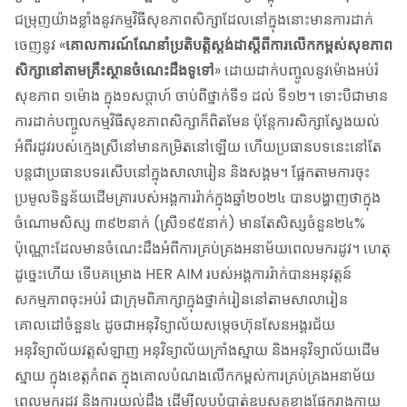
ជម្រុញយ៉ាងខ្លាំងនូវកម្មវិធីសុខភាពសិក្សាដែលនៅក្នុងនោះមានការដាក់
ចេញនូវ «
គោលការណ៍ណែនាំប្រតិបត្តិស្តង់ដាស្តីពីការលើកកម្ពស់សុខភាព
សិក្សានៅតាមគ្រឹះស្ថានចំណេះដឹងទូទៅ
» ដោយដាក់បញ្ចូលនូវម៉ោងអប់រំ
សុខភាព ១ម៉ោង ក្នុង១សប្តាហ៍ ចាប់ពីថ្នាក់ទី១ ដល់ ទី១២។ ទោះបីជាមាន
ការដាក់បញ្ចូលកម្មវិធីសុខភាពសិក្សាក៏ពិតមែន ប៉ុន្តែការសិក្សាស្វែងយល់
អំពីរដូវរបស់ក្មេងស្រីនៅមានកម្រិតនៅឡើយ ហើយប្រធានបទនេះនៅតែ
បន្តជាប្រធានបទរសើបនៅក្នុងសាលារៀន និងសង្គម។ ផ្អែកតាមការចុះ
ប្រមូលទិន្នន័យដើមគ្រារបស់អង្គការរ៉ាក់ក្នុងឆ្នាំ២០២៤ បានបង្ហាញថាក្នុង
ចំណោមសិស្ស ៣៩២នាក់ (ស្រី១៩៥នាក់) មានតែសិស្សចំនួន២៤%
ប៉ុណ្ណោះដែលមានចំណេះដឹងអំពីការគ្រប់គ្រងអនាម័យពេលមករដូវ។ ហេតុ
ដូច្នេះហើយ ទើបគម្រោង HER AIM របស់អង្គការរ៉ាក់បានអនុវត្តន៍
សកម្មភាពចុះអប់រំ ជាក្រុមពិភាក្សាក្នុងថ្នាក់រៀននៅតាមសាលារៀន
គោលដៅចំនួន៤ ដូចជាអនុវិទ្យាល័យសម្តេចហ៊ុនសែនអង្គរជ័យ
អនុវិទ្យាល័យវត្តសំឡាញ អនុវិទ្យាល័យក្រាំងស្នាយ និងអនុវិទ្យាល័យដើម
ស្នាយ ក្នុងខេត្តកំពត ក្នុងគោលបំណងលើកកម្ពស់ការគ្រប់គ្រងអនាម័យ
ពេលមករដូវ និងការយល់ដឹង ដើម្បីលុបបំបាត់ឧបសគ្គខាងផ្នែករាងកាយ