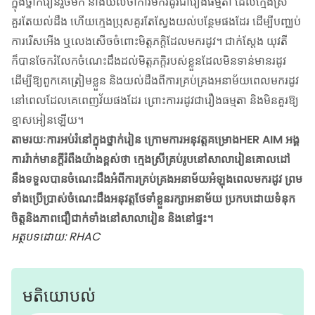
ក្នុងថ្នាក់រៀនរួចមក នាងយល់ថាការមករដូវជារឿងធម្មតា ដែលក្មេងស្រី
គួរតែយល់ដឹង ហើយក្មេងប្រុសគួរតែស្វែងយល់បន្ថែមផងដែរ ដើម្បីបញ្ឈប់
ការរើសអើង ឬលេងសើចចំពោះមិត្តភក្តិដែលមករដូវ។ ជាក់ស្តែង យុវតី
ក៏បានចែករំលែកចំណេះដឹងដល់មិត្តភក្តិរបស់ខ្លួនដែលមិនទាន់មានរដូវ
ដើម្បីឱ្យពួកគេត្រៀមខ្លួន និងយល់ដឹងពីការគ្រប់គ្រងអនាម័យពេលមករដូវ
នៅពេលដែលគេពេញវ័យផងដែរ ព្រោះការរដូវជារឿងធម្មតា និងមិនគួរឱ្យ
ខ្មាសអៀនឡើយ។
តាមរយៈការអប់រំនៅក្នុងថ្នាក់រៀន ក្រោមការអនុវត្តគម្រោងHER AIM អង្គ
ការរ៉ាក់មានក្តីរំពឹងយ៉ាងខ្ពស់ថា ក្មេងស្រីគ្រប់រូបនៅសាលារៀនគោលដៅ
នឹងទទួលបានចំណេះដឹងអំពីការគ្រប់គ្រងអនាម័យអំឡុងពេលមករដូវ ព្រម
ទាំងប្រើប្រាស់ចំណេះដឹងអនុវត្តថែទាំខ្លួនរក្សាអនាម័យ ប្រកបដោយទំនុក
ចិត្តនិងភាពជឿជាក់ទាំងនៅសាលារៀន និងនៅផ្ទះ។
អត្ថបទដោយ: RHAC
មតិយោបល់