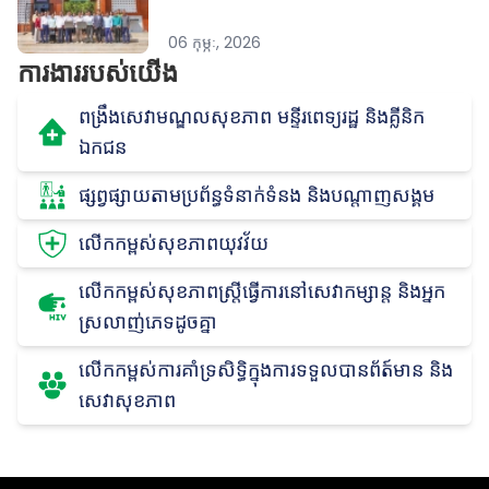
06 កុម្ភៈ, 2026
ការងារ​របស់​យើង
ពង្រឹងសេវាមណ្ឌលសុខភាព មន្ទីរពេទ្យរដ្ឋ និងគ្លីនិក
ឯកជន
ផ្សព្វផ្សាយតាមប្រព័ន្ធទំនាក់ទំនង និងបណ្តាញសង្គម
លើកកម្ពស់សុខភាពយុវវ័យ
លើកកម្ពស់សុខភាពស្រ្តីធ្វើការនៅសេវាកម្សាន្ដ និងអ្នក
ស្រលាញ់ភេទដូចគ្នា
លើកកម្ពស់ការគាំទ្រសិទ្ធិក្នុងការទទួលបានព័ត៍មាន និង
សេវាសុខភាព