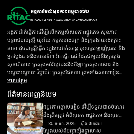
អង្គការថែទាំសុខភាពកម្ពុជា (រ៉ាក់)
REPRODUCTIVE HEALTH ASSOCIATION OF CAMBODIA (RHAC)
អង្គការរ៉ាក់ធ្វើការដើម្បីលើកកម្ពស់សុខភាពផ្លូវភេទ សុខភាព
បន្តពូជដល់ស្រ្តី យុវវ័យ កម្មកររោងចក្រ និងក្រុមងាយរងគ្រោះ
នានា ដូចជាស្រ្តីធ្វើការក្នុងសេវាកំសាន្ត បុរសស្រឡាញ់បុរស និង
អ្នកប្លែងភេទនិងយេនឌ័រ។ រ៉ាក់ធ្វើការជាដៃគូជាមួយនឹងក្រសួង
សុខាភិបាល ក្រសួងអប់រំយុវជននិងកីឡា ក្រសួងការងារ និង
បណ្តុះបណ្តាល វិជ្ជាជីវៈ ក្រសួងផែនការ ព្រមទាំងសាលារៀន
សាកលវិទ្យាល័យ រោងចក្រសហគ្រាស និងជាមួយអ្នកស្ម័គ្រចិត្ត
អាន​បន្ថែម
ក្នុងរាជធានីភ្នំពេញ និងបណ្ដាខេត្ត ដើម្បីចូលរួមពង្រឹងប្រព័ន្ធ
ព័ត៌មានពេញនិយម
សុខាភិបាលសាធារណៈ លើកកម្ពស់ការប្រើប្រាស់សេវា
សុខាភិបាលសាធារណៈ និងឯកជន និងពង្រឹងការអប់រំរឿង
ជម្នះភាពខ្មាសអៀន ដើម្បីទទួលបានចំណេះ
ផ្លូវភេទគ្រប់ជ្រុងជ្រោយដល់យុវវ័យ។ ព័ត៌មានបន្ថែមអំពីរ៉ាក់ សូម
ដឹងត្រឹមត្រូវ អំពីសុខភាពផ្លូវភេទ និងសុខ
ចូលគេហទំព័រ www.rhac.org.kh បណ្តាញសង្គមហ្វេសប៊ុក
ភាពបន្តពូជ
30 មេសា, 2025
រឿងជោគជ័យ
RHAC Social Page និង RHAC Youtube។ ប្រសិនបើ
ស្វែងយល់ពីបញ្ហាផ្សិតទ្វារមាស