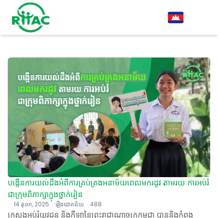
បង្កើនការយល់ដឹងអំពីការគ្រប់គ្រងអនាម័យពេលមករដូវ តាមរយៈការអប់រំ
ជាក្រុមពិភាក្សាក្នុងថ្នាក់រៀន
14 តុលា, 2025
រឿងជោគជ័យ
488
ក្រសួងអប់រំយុវជន និងកីឡានៃព្រះរាជាណាចក្រកម្ពុជា បាននិងកំពុង