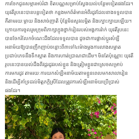
ការចែកជូនសម្ភារអប់រំជា ខិតបណ្ណសម្រាប់ស្វែងយល់បន្ថែមទៀតផងដែរ។
យុវតីរូបនេះបានបន្តទៀតថា កន្លងមកព័ត៌មានអំពីរដូវដែលនាងទទួលបាន
គឺតាមរយៈម្តាយ និងសាច់ញាតិ ប៉ុន្តែមិនសូវលម្អិត និងក្បោះក្បាយឡើយ។
ក្រោយការចូលរួមក្រុមពិភាក្សាក្នុងថ្នាក់រៀនរបស់អង្គការរ៉ាក់ យុវតីរូបនេះ
បានចែករំលែកចំណេះដឹងដែលទទួលបាន ដូចជាការផ្លាស់ប្តូរសំឡី
អនាម័យឱ្យបានញឹកញាប់ចន្លោះពី៣ទៅ៤ម៉ោងម្តងការលាងសម្អាត
ប្រដាប់ភេទនឹងទឹកស្អាត និងការហាត់ប្រាណជាដើម។ មិនតែប៉ុណ្ណោះ យុវតី
រូបនេះបានយល់ដឹងពីវដ្តរដូវរបស់ខ្លួន និងត្រៀមខ្លួនជាស្រេចសម្រាប់
ការមករដូវ តាមរយៈការយកសំឡីអនាម័យតាមខ្លួនពេលមកសាលារៀន
និងដើម្បីគាំទ្រដល់មិត្តភក្តិស្រីដែលត្រូវការសំឡីអនាម័យប្រើប្រាស់
ផងដែរ។