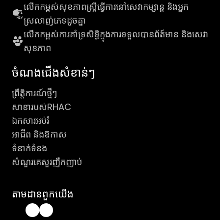
លើកកម្ពស់សុខភាពស្រ្តីធ្វើការនៅសេវាកម្សាន្ដ និងអ្នក
ស្រលាញ់ភេទដូចគ្នា
លើកកម្ពស់ការគាំទ្រសិទ្ធិក្នុងការទទួលបានព័ត៍មាន និងសេវា
សុខភាព
ចំណងជើងសំខាន់ៗ
ព្រឹត្តិការណ៍ថ្មីៗ
សាខារបស់RHAC
ឯកសារអប់រំ
អាជីព និងឱកាស
ទំនាក់ទំនង
សំណួរគេសួរញឹកញាប់
តាមដានពួកយើង