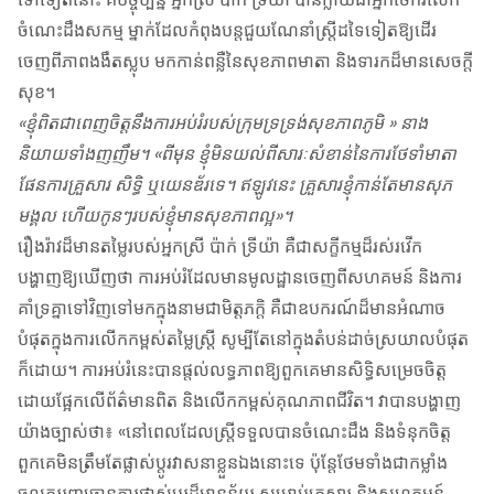
ចំណេះដឹងសកម្ម ម្នាក់ដែលកំពុងបន្តជួយណែនាំស្ត្រីដទៃទៀតឱ្យដើរ
ចេញពីភាពងងឹតស្លុប មកកាន់ពន្លឺនៃសុខភាពមាតា និងទារកដ៏មានសេចក្តី
សុខ។
«ខ្ញុំពិតជាពេញចិត្តនឹងការអប់រំរបស់ក្រុមទ្រទ្រង់សុខភាពភូមិ » នាង
និយាយទាំងញញឹម។ «ពីមុន ខ្ញុំមិនយល់ពីសារៈសំខាន់នៃការថែទាំមាតា
ផែនការគ្រួសារ សិទ្ធិ ឬយេនឌ័រទេ។ ឥឡូវនេះ គ្រួសារខ្ញុំកាន់តែមានសុភ
មង្គល ហើយកូនៗរបស់ខ្ញុំមានសុខភាពល្អ»។
រឿងរ៉ាវដ៏មានតម្លៃរបស់អ្នកស្រី ប៉ាក់ ទ្រីយ៉ា គឺជាសក្ខីកម្មដ៏រស់រវើក
បង្ហាញឱ្យឃើញថា ការអប់រំដែលមានមូលដ្ឋានចេញពីសហគមន៍ និងការ
គាំទ្រគ្នាទៅវិញទៅមកក្នុងនាមជាមិត្តភក្តិ គឺជាឧបករណ៍ដ៏មានអំណាច
បំផុតក្នុងការលើកកម្ពស់តម្លៃស្ត្រី សូម្បីតែនៅក្នុងតំបន់ដាច់ស្រយាលបំផុត
ក៏ដោយ។ ការអប់រំនេះបានផ្តល់លទ្ធភាពឱ្យពួកគេមានសិទ្ធិសម្រេចចិត្ត
ដោយផ្អែកលើព័ត៌មានពិត និងលើកកម្ពស់គុណភាពជីវិត។ វាបានបង្ហាញ
យ៉ាងច្បាស់ថា៖ «នៅពេលដែលស្ត្រីទទួលបានចំណេះដឹង និងទំនុកចិត្ត
ពួកគេមិនត្រឹមតែផ្លាស់ប្តូរវាសនាខ្លួនឯងនោះទេ ប៉ុន្តែថែមទាំងជាកម្លាំង
ចលកររុញច្រានការផ្លាស់ប្តូរដ៏មានន័យ សម្រាប់គ្រួសារ និងសហគមន៍