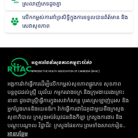
ស្រលាញ់ភេទដូចគ្នា
លើកកម្ពស់ការគាំទ្រសិទ្ធិក្នុងការទទួលបានព័ត៍មាន និង
សេវាសុខភាព
អង្គការថែទាំសុខភាពកម្ពុជា (រ៉ាក់)
REPRODUCTIVE HEALTH ASSOCIATION OF CAMBODIA (RHAC)
អង្គការរ៉ាក់ធ្វើការដើម្បីលើកកម្ពស់សុខភាពផ្លូវភេទ សុខភាព
បន្តពូជដល់ស្រ្តី យុវវ័យ កម្មកររោងចក្រ និងក្រុមងាយរងគ្រោះ
នានា ដូចជាស្រ្តីធ្វើការក្នុងសេវាកំសាន្ត បុរសស្រឡាញ់បុរស និង
អ្នកប្លែងភេទនិងយេនឌ័រ។ រ៉ាក់ធ្វើការជាដៃគូជាមួយនឹងក្រសួង
សុខាភិបាល ក្រសួងអប់រំយុវជននិងកីឡា ក្រសួងការងារ និង
បណ្តុះបណ្តាល វិជ្ជាជីវៈ ក្រសួងផែនការ ព្រមទាំងសាលារៀន
សាកលវិទ្យាល័យ រោងចក្រសហគ្រាស និងជាមួយអ្នកស្ម័គ្រចិត្ត
អាន​បន្ថែម