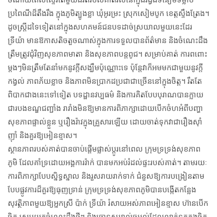
ប្រពៃណីដ៏តឹងរឹង ក្នុងភូមិត្បូងខ្លា ឃុំអូរម្រះ ស្រុកសៀមបូក ខេត្តស្ទឹងត្រែង។
ដូចស្ត្រីដទៃទៀតនៅក្នុងសហគមន៍ជនបទដាច់ស្រយាលមួយនេះដែរ
ទ្រីយ៉ា មានឱកាសតិចតួចណាស់ក្នុងការទទួលបានព័ត៌មាន និងចំណេះដឹង
ត្រឹមត្រូវជុំវិញសុខភាពមាតា និងសុខភាពបន្តពូជ។ សម្រាប់គាត់ ការពពោះ
ម្តងៗមិនត្រឹមតែនាំមកនូវក្តីសង្ឃឹមប៉ុណ្ណោះទេ ប៉ុន្តែវាក៏អមមកជាមួយនូវក្តី
កង្វល់ ភាពភ័យខ្លាច និងភាពមិនប្រាកដប្រជាជាច្រើននៅក្នុងចិត្ត។ រឹតតែ
ពិបាកជាងនេះទៅទៀត បទដ្ឋានវប្បធម៌ និងការគិតបែបបុរាណបានក្លាយ
ជារបងខណ្ឌជញ្ជាំង រារាំងមិនឱ្យមានការពិភាក្សាដោយបើកចំហអំពីបញ្ហា
សុខភាពផ្ទាល់ខ្លួន ឬរឿងរ៉ាវក្នុងគ្រួសារឡើយ ដោយចាត់ទុកវាជារឿងស៊ាំ
ញ៉ាំ និងគួរឱ្យអៀនខ្មាស។​
ស្ថានភាពរបស់គាត់បានចាប់ផ្តើមផ្លាស់ប្តូរនៅពេល ក្រុមទ្រទ្រង់សុខភាព
ភូមិ ដែលគាំទ្រដោយអង្គការរ៉ាក់ បានមកអប់រំដល់ផ្ទះរបស់គាត់។ តាមរយៈ
ការពិភាក្សាបែបស្និទ្ធស្នាល និងរួសរាយរាក់ទាក់ ជំនួសឱ្យការបង្រៀនតាម
បែបផ្លូវការដ៏គួរឱ្យធុញទ្រាន់ ក្រុមទ្រទ្រង់សុខភាពភូមិបានបង្កើតកន្លែង
សុវត្ថិភាពមួយឱ្យអ្នកស្រី ប៉ាក់ ទ្រីយ៉ា រំសាយអស់ភាពអៀនខ្មាស ហ៊ានបើក
ចិត្ត ស្រូបយកចំណេះដឹងថ្មីៗ និងចោទសួររាល់ចម្ងល់ដែលលាក់ទុកក្នុងចិត្ត