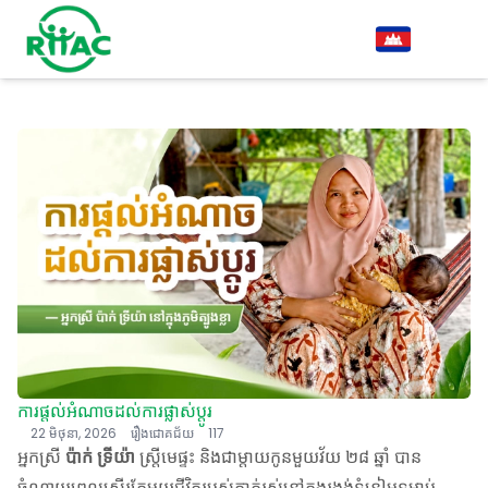
ការផ្តល់អំណាចដល់ការផ្លាស់ប្តូរ
22 មិថុនា, 2026
រឿងជោគជ័យ
117
អ្នកស្រី
ប៉ាក់ ទ្រីយ៉ា
ស្ត្រីមេផ្ទះ និងជាម្តាយកូនមួយវ័យ ២៨ ឆ្នាំ បាន
ចំណាយពេលស្ទើរតែមួយជីវិតរបស់គាត់រស់នៅក្នុងរង្វង់ទំនៀមទម្លាប់