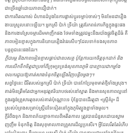
ជាច្រើនឆ្នាំដោយភាពជឿជាក់។
ជាការពិតណាស់ ជំហានដំបូងនៃការផ្លាស់ប្តូរទម្លាប់ចាស់ៗ មិនមែនជារឿង
ងាយស្រួលនោះឡើយ។ អ្នកស្រី ប៉ាក់ ទ្រីយ៉ា ត្រូវរែកពន់ភារកិច្ចក្នុងផ្ទះផង
និងការងារស្រែចម្ការដ៏មមាញឹកផង ថែមទាំងត្រូវជម្នះនឹងរបាំងផ្លូវចិត្តដ៏ធំ គឺ
ភាពអៀនខ្មាសក្នុងការនិយាយរឿងរ៉ាវរសើបៗដែលទាក់ទងសុខភាព
បន្តពូជនេះផងដែរ។
ក្តីបារម្ភ និងភាពអៀនខ្មាសធ្លាប់ជាឧបសគ្គ ប៉ុន្តែការយកចិត្តទុកដាក់ និង
ការលើកទឹកចិត្តជាប្រចាំពីក្រុមទ្រទ្រង់សុខភាពភូមិ បានក្លាយជាកម្លាំង
ចលករជួយឱ្យគាត់សាងទំនុកចិត្តឡើងវិញបន្តិចម្តងៗ។
សព្វថ្ងៃនេះ ជីវិតរបស់អ្នកស្រី ប៉ាក់ ទ្រីយ៉ា បានកែប្រែមុខមាត់ថ្មីទាំងស្រុង។
គាត់មិនត្រឹមតែជាអ្នកអនុវត្តឥរិយាបថរស់នៅស្អាត និងមានសុខភាពល្អនៅ
ក្នុងរង្វង់គ្រួសារតូចរបស់គាត់ប៉ុណ្ណោះទេ ប៉ុន្តែបានដើរតួជា «ស្ត្រីគំរូ» ដ៏
ស្រស់បំព្រងសម្រាប់ស្ត្រីដទៃទៀតនៅក្នុងភូមិត្បូងខ្លាទាំងមូល។
ក្តីរំពឹងទុក និងភាពភ័យខ្លាចកាលពីអតីតកាល ត្រូវបានជំនួសដោយស្នាម
ញញឹម ទំនុកចិត្ត និងសុខុមាលភាពគ្រួសារដ៏ល្អប្រសើរ។ អ្វីដែលរឹតតែរំភើប
ទៅទៀតនោះ គឺបច្ចុប្បន្ន អ្នកស្រី ប៉ាក់ ទ្រីយ៉ា បានក្លាយជាអ្នកចែករំលែក