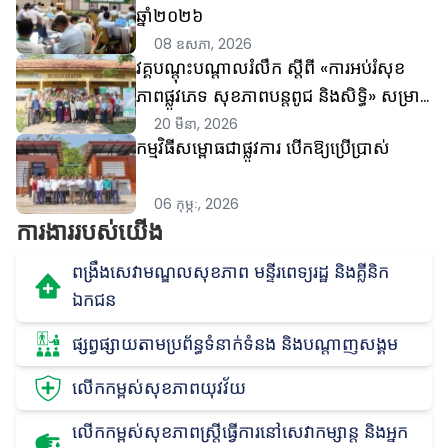
ឆ្នាំ២០២៦
08 ឧសភា, 2026
វគ្គបណ្តុះបណ្តាលរំលឹក ស្តីពី «ការអប់រំសុខ
ភាពផ្លូវភេទ សុខភាពបន្តពូជ និងសិទ្ធិ» សម្រាប់
អ្នកអប់រំ និងអ្នកផ្តល់សេវា
20 មីនា, 2026
កម្មវិធីសម្ពោធជាផ្លូវការ បើកឱ្យប្រើប្រាស់
06 កុម្ភៈ, 2026
ការងារ​របស់​យើង
ពង្រឹងសេវាមណ្ឌលសុខភាព មន្ទីរពេទ្យរដ្ឋ និងគ្លីនិក
ឯកជន
ផ្សព្វផ្សាយតាមប្រព័ន្ធទំនាក់ទំនង និងបណ្តាញសង្គម
លើកកម្ពស់សុខភាពយុវវ័យ
លើកកម្ពស់សុខភាពស្រ្តីធ្វើការនៅសេវាកម្សាន្ដ និងអ្នក