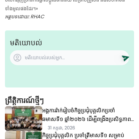
ទាំងមូលផងដែរ។»
អត្ថបទដោយ: RHAC
មតិយោបល់
ព្រឹត្តិការណ៍ថ្មីៗ
អង្គការរ៉ាក់រៀបចំកិច្ចប្រជុំបុគ្គលិកប្រចាំ
ឆមាសទី១ ឆ្នាំ២០២៦ ដើម្បីពង្រឹងប្រសិទ្ធភាព
ការងារ គុណភាពកម្មវិធី និងការគ្រប់
31 កក្កដា, 2026
កិច្ចប្រជុំបុគ្គលិក ប្រចាំត្រីមាសទី១ សម្រាប់
គ្រងហានិភ័យ