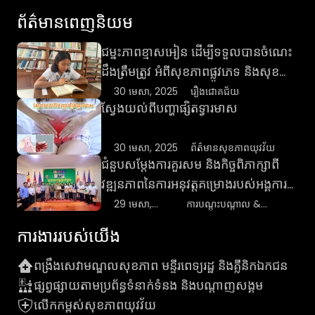
ក្នុងរាជធានីភ្នំពេញ និងបណ្ដាខេត្ត ដើម្បីចូលរួមពង្រឹងប្រព័ន្ធ
ព័ត៌មានពេញនិយម
សុខាភិបាលសាធារណៈ លើកកម្ពស់ការប្រើប្រាស់សេវា
សុខាភិបាលសាធារណៈ និងឯកជន និងពង្រឹងការអប់រំរឿង
ជម្នះភាពខ្មាសអៀន ដើម្បីទទួលបានចំណេះ
ផ្លូវភេទគ្រប់ជ្រុងជ្រោយដល់យុវវ័យ។ ព័ត៌មានបន្ថែមអំពីរ៉ាក់ សូម
ដឹងត្រឹមត្រូវ អំពីសុខភាពផ្លូវភេទ និងសុខ
ចូលគេហទំព័រ www.rhac.org.kh បណ្តាញសង្គមហ្វេសប៊ុក
ភាពបន្តពូជ
30 មេសា, 2025
រឿងជោគជ័យ
RHAC Social Page និង RHAC Youtube។ ប្រសិនបើ
ស្វែងយល់ពីបញ្ហាផ្សិតទ្វារមាស
មានចំងល់ផ្នែកសុខភាព ឬសេវាគ្លីនិក សូមទាក់ទងមកលេខ
ទូរស័ព្ទដូចខាងក្រោម៖
30 មេសា, 2025
ព័ត៌មានសុខភាពយុវវ័យ
ជំនួបសម្តែងការគួរសម និងកិច្ចពិភាក្សាពី
វឌ្ឍនភាពនៃការអនុវត្តគម្រោងរបស់អង្គការ
រ៉ាក់ ជាមួយឯកឧត្តមអភិបាល នៃគណ
29 មេសា,
ការបណ្តុះបណ្តាល &
2025
ព្រឹត្តិការណ៍
អភិបាលខេត្តស្ទឹងត្រែង
ការងារ​របស់​យើង
ពង្រឹងសេវាមណ្ឌលសុខភាព មន្ទីរពេទ្យរដ្ឋ និងគ្លីនិកឯកជន
ផ្សព្វផ្សាយតាមប្រព័ន្ធទំនាក់ទំនង និងបណ្តាញសង្គម
លើកកម្ពស់សុខភាពយុវវ័យ