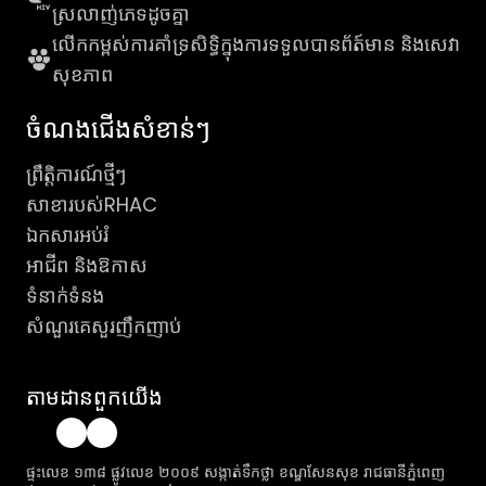
ស្រលាញ់ភេទដូចគ្នា
លើកកម្ពស់ការគាំទ្រសិទ្ធិក្នុងការទទួលបានព័ត៍មាន និងសេវា
សុខភាព
ចំណងជើងសំខាន់ៗ
ព្រឹត្តិការណ៍ថ្មីៗ
សាខារបស់RHAC
ឯកសារអប់រំ
អាជីព និងឱកាស
ទំនាក់ទំនង
សំណួរគេសួរញឹកញាប់
តាមដានពួកយើង
ផ្ទះលេខ ១៣៨ ផ្លូវលេខ ២០០៩ សង្កាត់ទឹកថ្លា ខណ្ឌសែនសុខ រាជធានីភ្នំពេញ