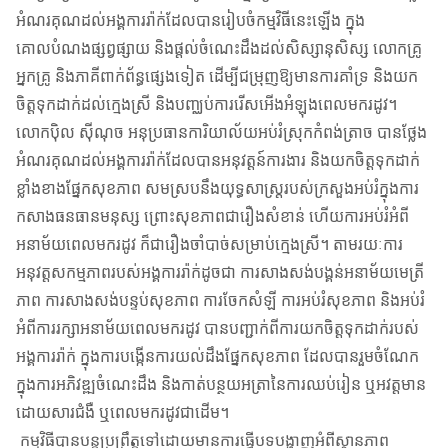
អំណរគុណដល់អង្គការរ៉ាក់ដែលបានរៀបចំកម្មវិធីនេះឡើង ក្នុង
គោលបំណងផ្សព្វផ្សាយ និងផ្តល់ចំណេះដឹងដល់សិស្សានុសិស្ស លោកគ្រូ
អ្នកគ្រូ​ និងភាគីពាក់ព័ន្ធផ្សេងទៀត ដើម្បីជម្រុញឱ្យមានការគាំទ្រ និងយក
ចិត្តទុកដាក់ដល់ក្មេងស្រី និងបញ្ឈប់ការរើសអើងអំឡុងពេលមករដូវ។
លោកប៉ិល ស៊ីណុច​ អនុប្រធានការិយាល័យអប់រំស្រុកកំពង់ត្រាច បានថ្លែង
អំណរគុណដល់អង្គការរ៉ាក់ដែលបានអនុវ​ត្តន៍ការងារ និងយកចិត្តទុកដាក់
ខ្លាំងខាងផ្នែកសុខភាព សមស្របនឹងយុទ្ធសាស្រ្តរបស់ក្រសួងអប់រំក្នុងការ
កសាងធនធានមនុស្ស ព្រោះសុខភាពជារឿងសំខាន់ ហើយការអប់រំអំពី
អនាម័យពេលមករដូវ ក៏ជារឿងចាំបាច់សម្រាប់ក្មេងស្រី។ តាមរយៈការ
អនុវត្តសកម្មភាពរបស់អង្គការរ៉ាក់ដូចជា ការសាងសង់បង្គន់អនាម័យមេត្រី
ភាព ការសាងសង់បន្ទប់សុខភាព ការចែកសំឡី ការអប់រំសុខភាព និងអប់រំ
អំពីការរក្សាអនាម័យពេលមករដូវ បានបញ្ជាក់ពីការយកចិត្តទុកដាក់របស់
អង្គការរ៉ាក់ ក្នុងការបង្កើនការយល់ដឹងផ្នែកសុខភាព ដែលបានរួមចំណែក
ក្នុងការអភិវឌ្ឍចំណេះដឹង និងកាត់បន្ថយអត្រានៃការឈប់រៀន ឬអវត្តមាន
ដោយសារជំងឺ ឬពេលមករដូវជាដើម។
កម្មវិធីបានបន្តប្រព្រឹត្តទៅដោយមានការធ្វើបទបង្ហាញអំពីស្ថានភាព